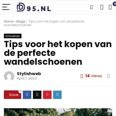
0
Home
»
blogs
»
Tips voor het kopen van de perfecte
wandelschoenen
Schoenen
Tips voor het kopen van
de perfecte
wandelschoenen
Stylishweb
14
Views
April 7, 2023
0
Save