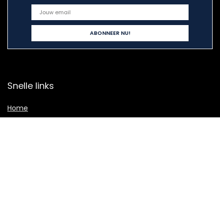
Snelle links
Home
Alles winkelen
Blogs
Onze webshops
Adverteren
Verklaringen
Privacybeleid
algemene voorwaarden