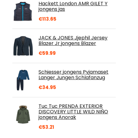
Hackett London AMR GILET Y
jongens jas
€
113.65
JACK & JONES Jjephil Jersey
Blazer Jr jongens Blazer
€
59.99
Schiesser jongens Pyjamaset
Langer Jungen Schlafanzug
€
34.95
Tuc Tuc PRENDA EXTERIOR
DISCOVERY LITTLE WILD NIÑO
jongens Anorak
€
53.21