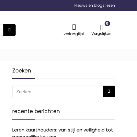
Nieuws en blogs lezen
0
Vergelijken
verlanglijst
Zoeken
recente berichten
Leren kaarthouders: van stijl en veiligheid tot
persoonlijke keuzes