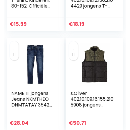
T-shirt, Kinderen,
402.10.109.12.130.210
80-152, Officiële
4429 jongens T-
Koopwaar
Shirt
€
15.99
€
18.19
NAME IT jongens
s.Oliver
Jeans NKMTHEO
402.10.109.16.155.210
DNMTATAY 3542
5908 jongens
BRU PANT BET
Donsvest
NOOS
€
28.04
€
50.71