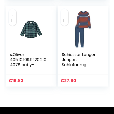
s.Oliver
Schiesser Langer
405.10.109.11.120.210
Jungen
4078 baby-
Schlafanzug
jongens Overhemd
jongens Pyjamaset
€
19.83
€
27.90