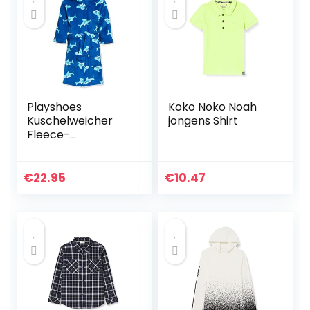
Playshoes
Koko Noko Noah
Kuschelweicher
jongens Shirt
Fleece-
Bademantel,
Morgenmantel Hai,
Oeko-Tex 100
€
22.95
€
10.47
jongens badjas