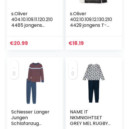
s.Oliver
s.Oliver
404.10.109.11.120.210
402.10.109.12.130.210
4485 jongens
4429 jongens T-
Overhemd
Shirt
€
20.99
€
18.19
Schiesser Langer
NAME IT
Jungen
NKMNIGHTSET
Schlafanzug
GREY MEL RUGBY