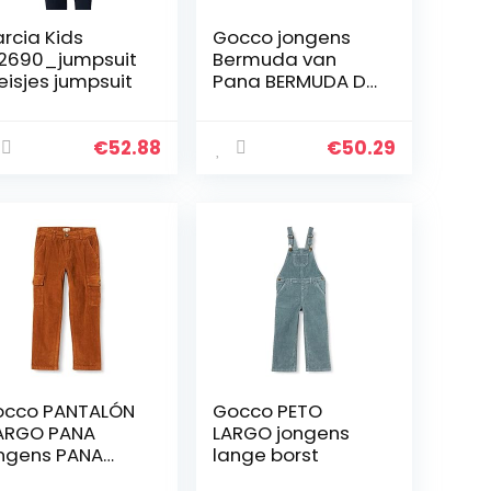
rcia Kids
Gocco jongens
2690_jumpsuit
Bermuda van
isjes jumpsuit
Pana BERMUDA DE
PANA
€
52.88
€
50.29
cco PANTALÓN
Gocco PETO
ARGO PANA
LARGO jongens
ngens PANA
lange borst
ARGO PANA