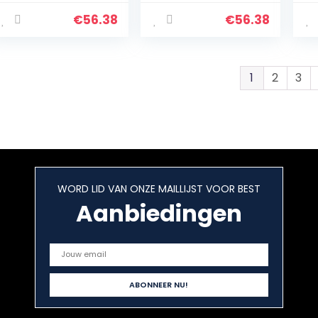
PANTALON LARGO
5 BOLSILLOS DE
€
56.38
€
56.38
TWILL
1
2
3
WORD LID VAN ONZE MAILLIJST VOOR BEST
Aanbiedingen