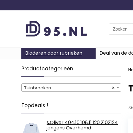
Search
for:
Bladeren door rubrieken
Deal van de d
Productcategorieën
H
Tuinbroeken
×
Topdeals!!
Sh
s.Oliver 404.10.108.11.120.2102124
jongens Overhemd