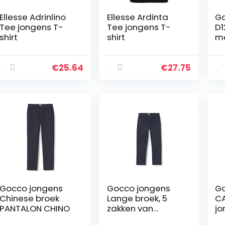
Ellesse Adrinlino
Ellesse Ardinta
Ga
Tee jongens T-
Tee jongens T-
D1
shirt
shirt
me
€
25.64
€
27.75
Gocco jongens
Gocco jongens
Go
Chinese broek
Lange broek, 5
C
PANTALON CHINO
zakken van
jo
keperstof
C