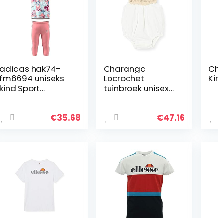
adidas hak74-
Charanga
Ch
fm6694 uniseks
Locrochet
Ki
kind Sport
tuinbroek unisex
ingesteld
kinderen
€
35.68
€
47.16