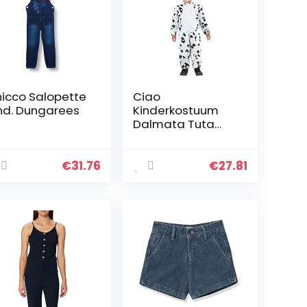
icco Salopette
Ciao
nd. Dungarees
Kinderkostuum
Dalmata Tuta
Bambino (Taglia
3-4 Anni) voor
kinderen,
€
31.76
€
27.81
wit/zwart, jaar,
wit/zwart