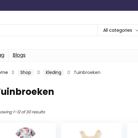
All categories
ag
Blogs
ome
Shop
Kleding
Tuinbroeken
Tuinbroeken
owing 1–12 of 30 results