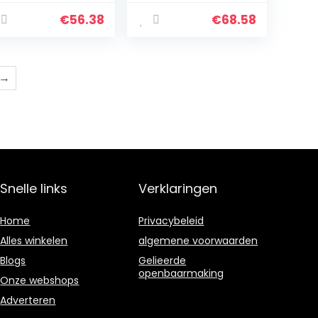
€
56.38
€
68.58
→
Snelle links
Verklaringen
Home
Privacybeleid
Alles winkelen
algemene voorwaarden
Blogs
Gelieerde
openbaarmaking
Onze webshops
Adverteren