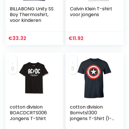
BILLABONG Unity SS
Calvin Klein T-shirt
Boy Thermoshirt,
voor jongens
voor kinderen
€
33.32
€
11.92
cotton division
cotton division
BOACDCRTS006
Bomvts1300
Jongens T-Shirt
jongens T-Shirt (1-
Pack)