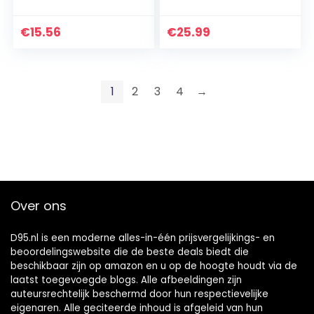
jongens mode-t-
shirts
€
15.56
€
25.99
1
2
3
4
→
Over ons
D95.nl is een moderne alles-in-één prijsvergelijkings- en
beoordelingswebsite die de beste deals biedt die
beschikbaar zijn op amazon en u op de hoogte houdt via de
laatst toegevoegde blogs. Alle afbeeldingen zijn
auteursrechtelijk beschermd door hun respectievelijke
eigenaren. Alle geciteerde inhoud is afgeleid van hun