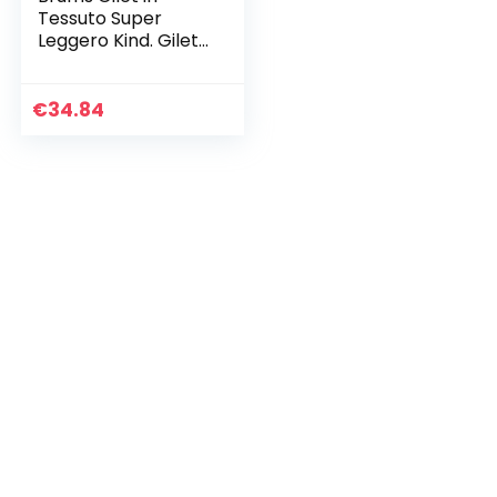
Tessuto Super
Leggero Kind. Gilet
in super lichte stof,
jongen, blauw, 6
maanden
€
34.84