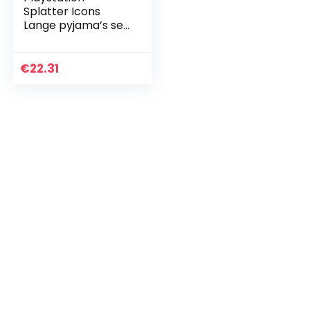
Splatter Icons
Lange pyjama’s set,
Kinderen, 110-182,
Officiële Koopwaar
€
22.31