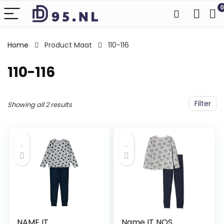
0
Home
Product Maat
110-116
110-116
Filter
Showing all 2 results
NAME IT
Name IT NOS