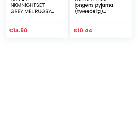
NKMNIGHTSET
jongens pyjama
GREY MEL RUGBY
(tweedelig)
NOOS jongens
13173301
Pyjamaset
€
14.50
€
10.44